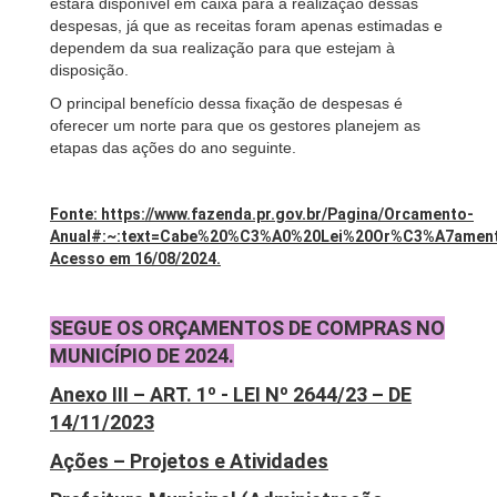
estará disponível em caixa para a realização dessas
despesas, já que as receitas foram apenas estimadas e
dependem da sua realização para que estejam à
disposição.
O principal benefício dessa fixação de despesas é
oferecer um norte para que os gestores planejem as
etapas das ações do ano seguinte.
Fonte: https://www.fazenda.pr.gov.br/Pagina/Orcamento-
Anual#:~:text=Cabe%20%C3%A0%20Lei%20Or%C3%A7ament
Acesso em 16/08/2024.
SEGUE OS ORÇAMENTOS DE COMPRAS NO
MUNICÍPIO DE 2024.
Anexo III –
ART. 1º - LEI Nº 2644/23 – DE
14/11/2023
Ações – Projetos e Atividades